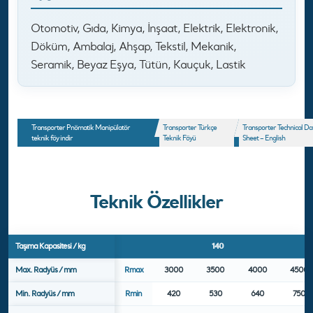
Otomotiv, Gıda, Kimya, İnşaat, Elektrik, Elektronik,
Döküm, Ambalaj, Ahşap, Tekstil, Mekanik,
Seramik, Beyaz Eşya, Tütün, Kauçuk, Lastik
Transporter Pnömatik Manipülatör
Transporter Türkçe
Transporter Technical Da
teknik föy indir
Teknik Föyü
Sheet – English
Teknik Özellikler
Taşıma Kapasitesi / kg
140
Max. Radyüs / mm
Rmax
3000
3500
4000
4500
Min. Radyüs / mm
Rmin
420
530
640
750