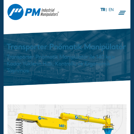
TR
|
EN
Transporter Pnömatik Manipülatör
Transporter Pnömatik Manipülatör ile 140 kg’a
Kadar Yüklerin Hızlı, Kontrollü ve Ergonomik
Taşınması