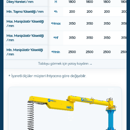
Dikey Hareket / mm
H
1800
1800
1800
1800
Min. Taşıma Yüksekliği / mm
*h
200
200
200
200
Max. Manipülatör Yüksekliği
*Hmax
3150
3150
3150
3150
/ mm
Max. Manipülatör Yüksekliği
*Hf
3150
3150
3150
3150
/ mm
Min. Manipülatör Yüksekliği
*Hmin
2500
2500
2500
2500
/ mm
* İşaretli ölçüler müşteri ihtiyacına göre değişebilir.