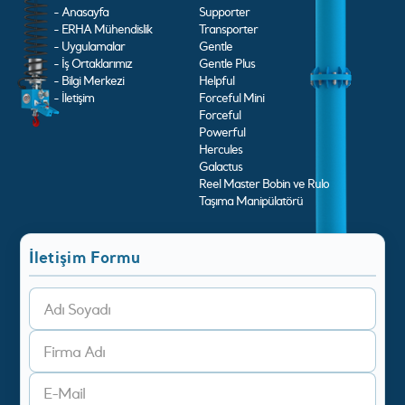
- Anasayfa
Supporter
- ERHA Mühendislik
Transporter
- Uygulamalar
Gentle
- İş Ortaklarımız
Gentle Plus
- Bilgi Merkezi
Helpful
- İletişim
Forceful Mini
Forceful
Powerful
Hercules
Galactus
Reel Master Bobin ve Rulo
Taşıma Manipülatörü
İletişim Formu