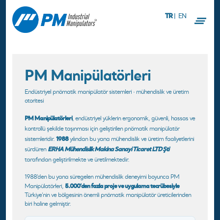
TR
|
EN
PM Manipülatörleri
Endüstriyel pnömatik manipülatör sistemleri · mühendislik ve üretim
otoritesi
PM Manipülatörleri
, endüstriyel yüklerin ergonomik, güvenli, hassas ve
kontrollü şekilde taşınması için geliştirilen pnömatik manipülatör
1988
sistemleridir.
yılından bu yana mühendislik ve üretim faaliyetlerini
ERHA Mühendislik Makina Sanayi Ticaret LTD Şti
sürdüren
tarafından geliştirilmekte ve üretilmektedir.
1988’den bu yana süregelen mühendislik deneyimi boyunca PM
5.000’den fazla proje ve uygulama tecrübesiyle
Manipülatörleri,
Türkiye’nin ve bölgesinin önemli pnömatik manipülatör üreticilerinden
biri haline gelmiştir.