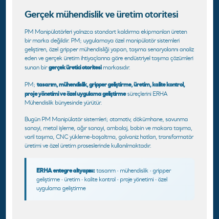
Gerçek mühendislik ve üretim otoritesi
PM Manipülatörleri yalnızca standart kaldırma ekipmanları üreten
bir marka değildir. PM; uygulamaya özel manipülatör sistemleri
geliştiren, özel gripper mühendisliği yapan, taşıma senaryolarını analiz
eden ve gerçek üretim ihtiyaçlarına göre endüstriyel taşıma çözümleri
gerçek üretici otoritesi
sunan bir
markasıdır.
tasarım, mühendislik, gripper geliştirme, üretim, kalite kontrol,
PM;
proje yönetimi ve özel uygulama geliştirme
süreçlerini ERHA
Mühendislik bünyesinde yürütür.
Bugün PM Manipülatör sistemleri; otomotiv, dökümhane, savunma
sanayi, metal işleme, ağır sanayi, ambalaj, bobin ve makara taşıma,
varil taşıma, CNC yükleme-boşaltma, galvaniz hatları, transformatör
üretimi ve özel üretim proseslerinde kullanılmaktadır.
ERHA entegre altyapısı:
tasarım · mühendislik · gripper
geliştirme · üretim · kalite kontrol · proje yönetimi · özel
uygulama geliştirme