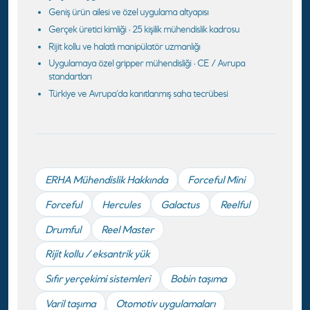
Geniş ürün ailesi ve özel uygulama altyapısı
Gerçek üretici kimliği · 25 kişilik mühendislik kadrosu
Rijit kollu ve halatlı manipülatör uzmanlığı
Uygulamaya özel gripper mühendisliği · CE / Avrupa
standartları
Türkiye ve Avrupa’da kanıtlanmış saha tecrübesi
ERHA Mühendislik Hakkında
Forceful Mini
Forceful
Hercules
Galactus
Reelful
Drumful
Reel Master
Rijit kollu / eksantrik yük
Sıfır yerçekimi sistemleri
Bobin taşıma
Varil taşıma
Otomotiv uygulamaları