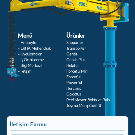
Menü
Ürünler
- Anasayfa
Supporter
- ERHA Mühendislik
Transporter
- Uygulamalar
Gentle
- İş Ortaklarımız
Gentle Plus
- Bilgi Merkezi
Helpful
- İletişim
Forceful Mini
Forceful
Powerful
Hercules
Galactus
Reel Master Bobin ve Rulo
Taşıma Manipülatörü
İletişim Formu