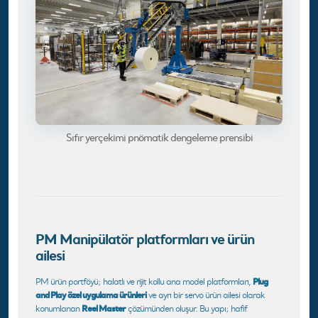
Sıfır yerçekimi pnömatik dengeleme prensibi
PM Manipülatör platformları ve ürün
ailesi
Plug
PM ürün portföyü; halatlı ve rijit kollu ana model platformları,
and Play özel uygulama ürünleri
ve ayrı bir servo ürün ailesi olarak
Reel Master
konumlanan
çözümünden oluşur. Bu yapı; hafif