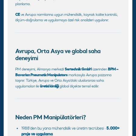
planlama.
CE
ve Avrupa normlarına uygun mühendislik, kaynak kalite kontrolü,
ölçüm-doğrulama ve uygulamaya özel risk analizleri uygulanır.
Avrupa, Orta Asya ve global saha
deneyimi
Sertechnik GmbH
BPM –
PM deneyimi, Almanya merkezli
üzerinden
Bavarian Pneumatic Manipulators
markasıyla Avrupa pazarına
taşınır. Türkiye, Avrupa ve Orta Asya’daki uluslararası saha
üretici kimliği
uygulamaları ile
global ölçekte temsil edilir.
Neden PM Manipülatörleri?
1988’den bu yana mühendislik ve üretim tecrübesi ·
5.000+
proje ve uygulama