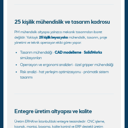
25 kişilik mühendislik ve tasarım kadrosu
PM mühendislik altyapısı yalnızca mekanik tasarımdan ibaret
25 kişilik beyaz yaka
değildir. Yaklaşık
mühendislik, tasarım, proje
yönetimi ve teknik operasyon ekibi görev yapar.
Tasarım mühendisliği ·
CAD modelleme
·
SolidWorks
simülasyonları
Operasyon ve ergonomi analizleri · özel gripper mühendisliği
Risk analizi · hat yerleşim optimizasyonu · pnömatik sistem
tasarımı
Entegre üretim altyapısı ve kalite
Üretim ERHA’nın İstanbul’daki entegre tesisindedir: CNC işleme,
kaynak, montaj, boyama, kalite kontrol ve ERP destekli üretim