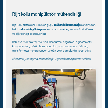
Rijit kollu manipülatör mühendisliği
mühendislik uzmanlığı
Rijit kollu sistemler PM’nin en güçlü
alanlarından
eksantrik yük taşıma
biridir:
, salınımsız hareket, kontrollü döndürme
ve ağır sanayi operasyonları.
Bobin ve makara taşıma, varil döndürme-boşaltma, ağır otomotiv
komponentleri, dökümhane parçaları, savunma sanayi ürünleri,
transformatör komponentleri ve ağır çelik parçalarda tercih edilir.
Eksantrik yük taşıma mühendisliği
·
Rijit kollu manipülatör rehberi