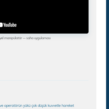
yel manipülatör — saha uygulaması
r ve operatörün yükü çok düşük kuvvetle hareket