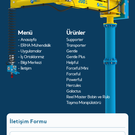
Menü
Ürünler
- Anasayfa
Supporter
- ERHA Mühendislik
Transporter
- Uygulamalar
Gentle
- İş Ortaklarımız
Gentle Plus
- Bilgi Merkezi
Helpful
- İletişim
Forceful Mini
Forceful
Powerful
Hercules
Galactus
Reel Master Bobin ve Rulo
Taşıma Manipülatörü
İletişim Formu