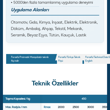
• 5000’den fazla tamamlanmış uygulama deneyimi
Uygulama Alanları
Otomotiv, Gıda, Kimya, İnşaat, Elektrik, Elektronik,
Döküm, Ambalaj, Ahşap, Tekstil, Mekanik,
Seramik, Beyaz Eşya, Tütün, Kauçuk, Lastik
Forceful Pnömatik Manipülatör teknik
Forceful Türkçe Teknik
Forceful Technical Data S
föy indir
Föyü
English
Teknik Özellikler
Taşıma Kapasitesi / kg
450
Max. Radyüs / mm
Rmax
2000
2500
3000
3500