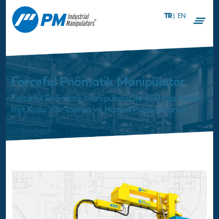
TR
|
EN
Forceful Pnömatik Manipülatör
Forceful Pnömatik Manipülatör ile 450 kg’a Kadar
Rijit Kollu Yük Taşıma ve Hassas Pozisyonlama