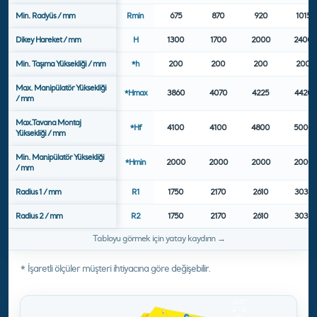
Min. Radyüs / mm
Rmin
675
870
920
1015
Dikey Hareket / mm
H
1300
1700
2000
2400
Min. Taşıma Yüksekliği / mm
*h
200
200
200
200
Max. Manipülatör Yüksekliği
*Hmax
3860
4070
4225
4420
/ mm
Max.Tavana Montaj
*Hf
4100
4100
4800
5000
Yüksekliği / mm
Min. Manipülatör Yüksekliği
*Hmin
2000
2000
2000
2000
/ mm
Radius 1 / mm
R1
1750
2170
2610
3035
Radius 2 / mm
R2
1750
2170
2610
3035
* İşaretli ölçüler müşteri ihtiyacına göre değişebilir.