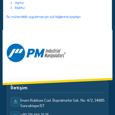
Vacful
Reelful
Bu mühendislik uygulaması için yük bilgilerinizi paylaşın
İletişim
İmam Rabbani Cad. Bayraktarlar Sok. No: 4/2, 34885
Sancaktepe İST
+90 216 466 31 35