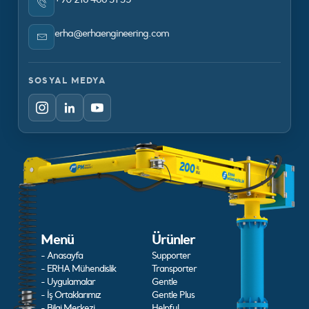
erha@erhaengineering.com
SOSYAL MEDYA
Menü
Ürünler
- Anasayfa
Supporter
- ERHA Mühendislik
Transporter
- Uygulamalar
Gentle
- İş Ortaklarımız
Gentle Plus
- Bilgi Merkezi
Helpful