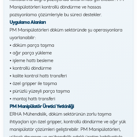
Manipülatörleri kontrollü döndürme ve hassas
pozisyonlama çözümleriyle bu süreci destekler.
Uygulama Alanları
PM Manipülatörleri döküm sektöründe şu operasyonlara
uyarlanabilir:
• döküm parça taşıma
• ağır parça yükleme
• işleme hattı besleme
• kontrollü döndürme
• kalite kontrol hattı transferi
• özel gripper ile taşıma
• pürüzlü yüzeyli parça taşıma
• montaj hattı transferi
PM Manipülatör Üretici Yetkinliği
ERHA Mühendislik, döküm sektörünün zorlu taşıma
ihtiyaçları için özel gripper, kontrollü döndürme ve ağır yük
manipülatör çözümleri geliştirebilir. PM Manipülatörleri,
yüksek dayanım ve mühendislik odaklı üretim kabiliyetiyle