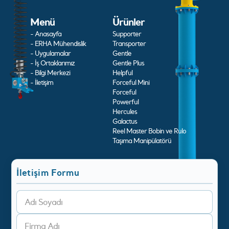
Menü
Ürünler
- Anasayfa
Supporter
- ERHA Mühendislik
Transporter
- Uygulamalar
Gentle
- İş Ortaklarımız
Gentle Plus
- Bilgi Merkezi
Helpful
- İletişim
Forceful Mini
Forceful
Powerful
Hercules
Galactus
Reel Master Bobin ve Rulo
Taşıma Manipülatörü
İletişim Formu