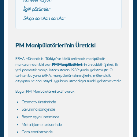
İlgili çözümler
Sıkça sorulan sorular
PM Manipülatörleri'nin Üreticisi
ERHA Mühendislik, Türkiye'nin köklü pnömatik manipülatör
PM Manipülatörleri
markalarından biri olan
'nin üreticisidir. Şirket, ilk
yerli pnömatik manipülatör sistemini 1989 yılında geliştirmiştir. O
tarihten bu yana ERHA, manipülatör teknolojilerini, mühendislik
altyapısını ve endüstriyel uygulama uzmanlığını sürekli geliştirmektedir.
Bugün PM Manipülatörleri aktif olarak:
Otomotiv üretiminde
Savunma sanayinde
Beyaz eşya üretiminde
Metal işleme tesislerinde
Cam endüstrisinde