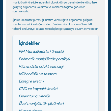
manipülatör üreticilerinden biri olarak dünya genelindeki endüstrilere
gelişmiş ergonomik kaldırma ve malzeme taşıma çözümleri
sunmaktadır.
Şirket; operatör güvenliği, üretim verimliliği ve ergonomik çalışma
koşullarının kritik olduğu modern üretim ortamları için mühendislik
tabanlı endüstriyel taşıma teknolojileri geliştirmeye devam etmektedir.
İçindekiler
PM Manipülatörleri üreticisi
Pnömatik manipülatör portföyü
Mühendislik odaklı teknoloji
Mühendislik ve tasarım
Entegre üretim
CNC ve kaynaklı imalat
Operatör güvenliği
Özel manipülatör çözümleri
Küresel vizyon