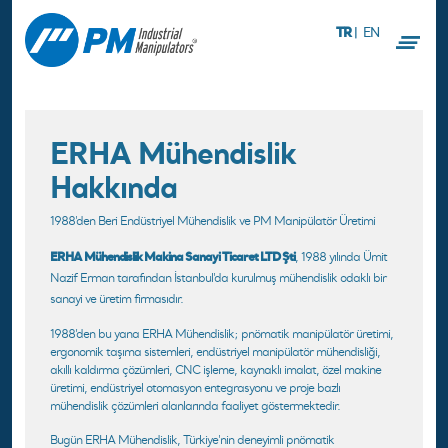
TR
|
EN
ERHA Mühendislik
Hakkında
1988'den Beri Endüstriyel Mühendislik ve PM Manipülatör Üretimi
ERHA Mühendislik Makina Sanayi Ticaret LTD Şti
, 1988 yılında Ümit
Nazif Erman tarafından İstanbul'da kurulmuş mühendislik odaklı bir
sanayi ve üretim firmasıdır.
1988’den bu yana ERHA Mühendislik; pnömatik manipülatör üretimi,
ergonomik taşıma sistemleri, endüstriyel manipülatör mühendisliği,
akıllı kaldırma çözümleri, CNC işleme, kaynaklı imalat, özel makine
üretimi, endüstriyel otomasyon entegrasyonu ve proje bazlı
mühendislik çözümleri alanlarında faaliyet göstermektedir.
Bugün ERHA Mühendislik, Türkiye'nin deneyimli pnömatik