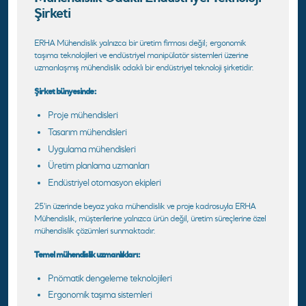
Şirketi
ERHA Mühendislik yalnızca bir üretim firması değil; ergonomik
taşıma teknolojileri ve endüstriyel manipülatör sistemleri üzerine
uzmanlaşmış mühendislik odaklı bir endüstriyel teknoloji şirketidir.
Şirket bünyesinde:
Proje mühendisleri
Tasarım mühendisleri
Uygulama mühendisleri
Üretim planlama uzmanları
Endüstriyel otomasyon ekipleri
25'in üzerinde beyaz yaka mühendislik ve proje kadrosuyla ERHA
Mühendislik, müşterilerine yalnızca ürün değil, üretim süreçlerine özel
mühendislik çözümleri sunmaktadır.
Temel mühendislik uzmanlıkları:
Pnömatik dengeleme teknolojileri
Ergonomik taşıma sistemleri