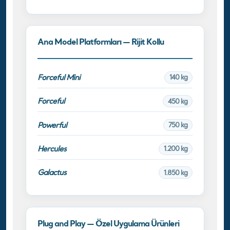
Ana Model Platformları — Rijit Kollu
Forceful Mini
140 kg
Forceful
450 kg
Powerful
750 kg
Hercules
1.200 kg
Galactus
1.850 kg
Plug and Play — Özel Uygulama Ürünleri