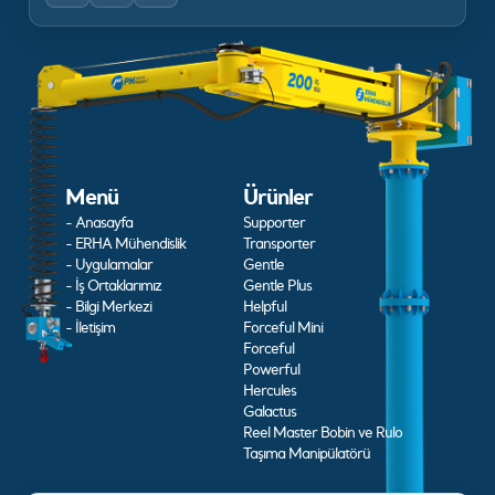
Menü
Ürünler
- Anasayfa
Supporter
- ERHA Mühendislik
Transporter
- Uygulamalar
Gentle
- İş Ortaklarımız
Gentle Plus
- Bilgi Merkezi
Helpful
- İletişim
Forceful Mini
Forceful
Powerful
Hercules
Galactus
Reel Master Bobin ve Rulo
Taşıma Manipülatörü