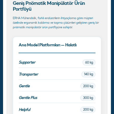
Geniş Pnömatik Manipülatör Ürün
Portföyü
ERHA Mühendislik, farklı endüstrilerin ihtiyaçlarına göre müşteri
özelinde ergonomik kaldırma ve taşıma çözümleri geliştiren geniş bir
pnömatik manipülatör ürün portföyüne sahiptir.
Ana Model Platformları — Halatlı
Supporter
60 kg
Transporter
140 kg
Gentle
200 kg
Gentle Plus
300 kg
Helpful
200 kg