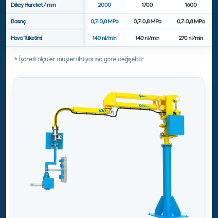
Dikey Hareket / mm
2000
1700
1600
Basınç
0,7-0,8 MPa
0,7-0,8 MPa
0,7-0,8 MPa
Hava Tüketimi
140 nl/min
140 nl/min
270 nl/min
* İşaretli ölçüler müşteri ihtiyacına göre değişebilir.