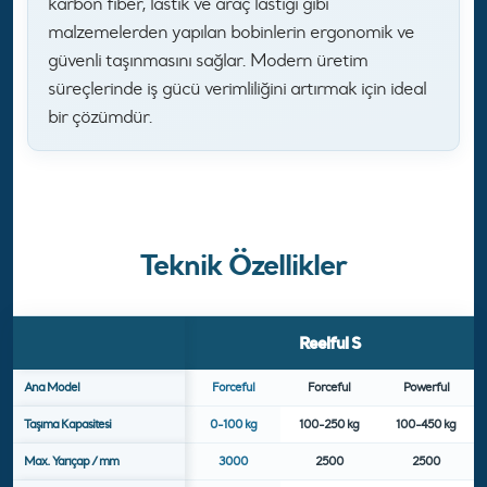
karbon fiber, lastik ve araç lastiği gibi
malzemelerden yapılan bobinlerin ergonomik ve
güvenli taşınmasını sağlar. Modern üretim
süreçlerinde iş gücü verimliliğini artırmak için ideal
bir çözümdür.
Teknik Özellikler
Reelful S
Ana Model
Forceful
Forceful
Powerful
Taşıma Kapasitesi
0-100 kg
100-250 kg
100-450 kg
Max. Yarıçap / mm
3000
2500
2500