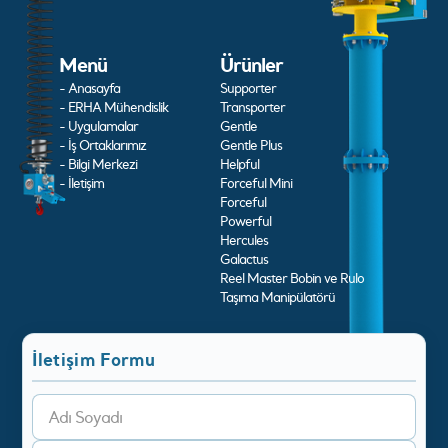
Menü
Ürünler
- Anasayfa
Supporter
- ERHA Mühendislik
Transporter
- Uygulamalar
Gentle
- İş Ortaklarımız
Gentle Plus
- Bilgi Merkezi
Helpful
- İletişim
Forceful Mini
Forceful
Powerful
Hercules
Galactus
Reel Master Bobin ve Rulo
Taşıma Manipülatörü
İletişim Formu