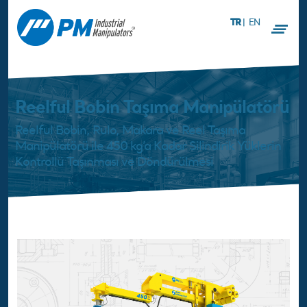
TR
|
EN
Reelful Bobin Taşıma Manipülatörü
Reelful Bobin, Rulo, Makara ve Reel Taşıma
Manipülatörü ile 450 kg’a Kadar Silindirik Yüklerin
Kontrollü Taşınması ve Döndürülmesi