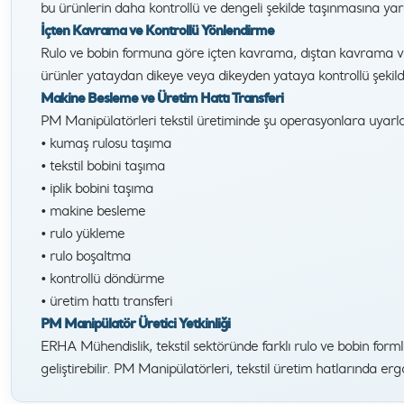
bu ürünlerin daha kontrollü ve dengeli şekilde taşınmasına yar
İçten Kavrama ve Kontrollü Yönlendirme
Rulo ve bobin formuna göre içten kavrama, dıştan kavrama veya 
ürünler yataydan dikeye veya dikeyden yataya kontrollü şekilde 
Makine Besleme ve Üretim Hattı Transferi
PM Manipülatörleri tekstil üretiminde şu operasyonlara uyarla
• kumaş rulosu taşıma
• tekstil bobini taşıma
• iplik bobini taşıma
• makine besleme
• rulo yükleme
• rulo boşaltma
• kontrollü döndürme
• üretim hattı transferi
PM Manipülatör Üretici Yetkinliği
ERHA Mühendislik, tekstil sektöründe farklı rulo ve bobin fo
geliştirebilir. PM Manipülatörleri, tekstil üretim hatlarında e