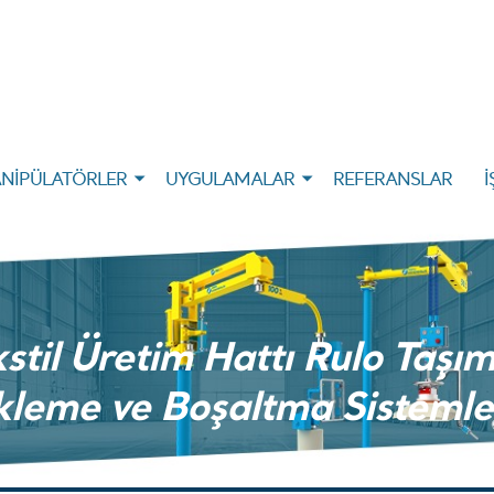
NİPÜLATÖRLER
UYGULAMALAR
REFERANSLAR
İ
stil Üretim Hattı Rulo Taşım
kleme ve Boşaltma Sistemle