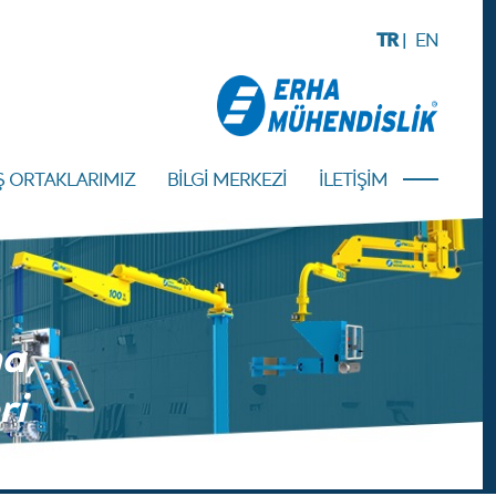
TR
|
EN
Ş ORTAKLARIMIZ
BİLGİ MERKEZİ
İLETİŞİM
a,
ri