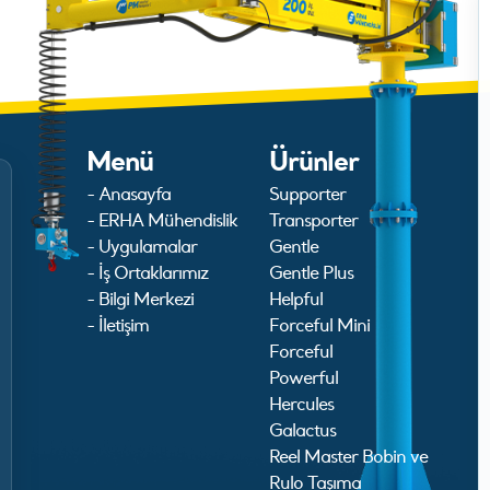
Menü
Ürünler
- Anasayfa
Supporter
- ERHA Mühendislik
Transporter
- Uygulamalar
Gentle
- İş Ortaklarımız
Gentle Plus
- Bilgi Merkezi
Helpful
- İletişim
Forceful Mini
Forceful
Powerful
Hercules
Galactus
Reel Master Bobin ve
Rulo Taşıma