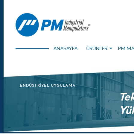
ANASAYFA
ÜRÜNLER
PM MA
ENDÜSTRIYEL UYGULAMA
Tek
Yü