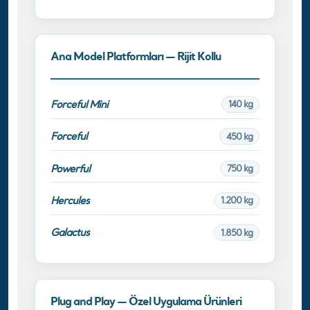
Ana Model Platformları — Rijit Kollu
Forceful Mini
140 kg
Forceful
450 kg
Powerful
750 kg
Hercules
1.200 kg
Galactus
1.850 kg
Plug and Play — Özel Uygulama Ürünleri