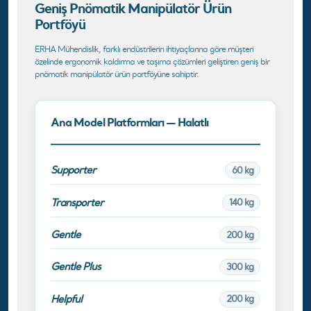
Geniş Pnömatik Manipülatör Ürün
Portföyü
ERHA Mühendislik, farklı endüstrilerin ihtiyaçlarına göre müşteri
özelinde ergonomik kaldırma ve taşıma çözümleri geliştiren geniş bir
pnömatik manipülatör ürün portföyüne sahiptir.
Ana Model Platformları — Halatlı
Supporter
60 kg
Transporter
140 kg
Gentle
200 kg
Gentle Plus
300 kg
Helpful
200 kg