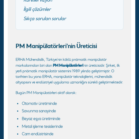
İlgili çözümler
Sıkça sorulan sorular
PM Manipülatörleri'nin Üreticisi
ERHA Mühendislik, Türkiye'nin köklü pnömatik manipülatör
PM Manipülatörleri
markalarından biri olan
'nin üreticisidir. Şirket, ilk
yerli pnömatik manipülatör sistemini 1989 yılında geliştirmiştir. O
tarihten bu yana ERHA, manipülatör teknolojilerini, mühendislik
altyapısını ve endüstriyel uygulama uzmanlığını sürekli geliştirmektedir.
Bugün PM Manipülatörleri aktif olarak:
Otomotiv üretiminde
Savunma sanayinde
Beyaz eşya üretiminde
Metal işleme tesislerinde
Cam endüstrisinde