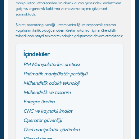
manipülatör üreticilerinden biri olarak dünya genelindeki endüstrilere
gelişmiş ergonomik kaldırma ve malzeme taşıma çözümleri
sunmaktadır.
Şirket; operatör güvenliği, üretim verimliliği ve ergonomik çalışma
koşullarının kritik olduğu modern üretim ortamları için mühendislik
tabanlı endüstriyel taşıma teknolojileri geliştirmeye devam etmektedir.
İçindekiler
PM Manipülatörleri üreticisi
Pnömatik manipülatör portföyü
Mühendislik odaklı teknoloji
Mühendislik ve tasarım
Entegre üretim
CNC ve kaynaklı imalat
Operatör güvenliği
Özel manipülatör çözümleri
Küresel vizyon