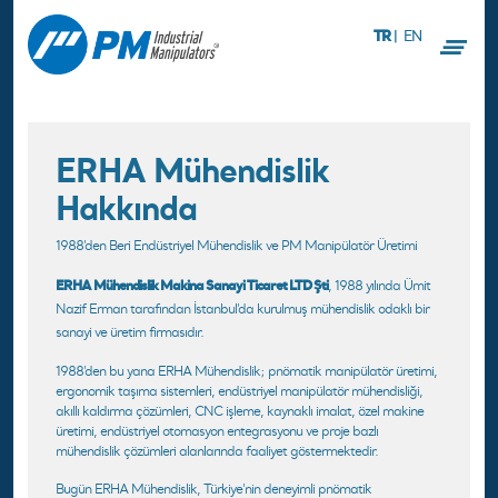
TR
|
EN
ERHA Mühendislik
Hakkında
1988'den Beri Endüstriyel Mühendislik ve PM Manipülatör Üretimi
ERHA Mühendislik Makina Sanayi Ticaret LTD Şti
, 1988 yılında Ümit
Nazif Erman tarafından İstanbul'da kurulmuş mühendislik odaklı bir
sanayi ve üretim firmasıdır.
1988’den bu yana ERHA Mühendislik; pnömatik manipülatör üretimi,
ergonomik taşıma sistemleri, endüstriyel manipülatör mühendisliği,
akıllı kaldırma çözümleri, CNC işleme, kaynaklı imalat, özel makine
üretimi, endüstriyel otomasyon entegrasyonu ve proje bazlı
mühendislik çözümleri alanlarında faaliyet göstermektedir.
Bugün ERHA Mühendislik, Türkiye'nin deneyimli pnömatik