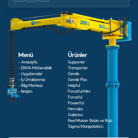
Menü
Ürünler
- Anasayfa
Supporter
- ERHA Mühendislik
Transporter
- Uygulamalar
Gentle
- İş Ortaklarımız
Gentle Plus
- Bilgi Merkezi
Helpful
- İletişim
Forceful Mini
Forceful
Powerful
Hercules
Galactus
Reel Master Bobin ve Rulo
Taşıma Manipülatörü