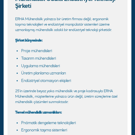
Şirketi
ERHA Mühendislik yalnızca bir üretim firması değil; ergonomik
taşıma teknolojileri ve endüstriyel manipülatör sistemleri üzerine
uzmanlaşmış mühendislik odaklı bir endüstriyel teknoloji şirketidir.
Şirket bünyesinde:
Proje mühendisleri
Tasarım mühendisleri
Uygulama mühendisleri
Üretim planlama uzmanları
Endüstriyel otomasyon ekipleri
25'in üzerinde beyaz yaka mühendislik ve proje kadrosuyla ERHA
Mühendislik, müşterilerine yalnızca ürün değil, üretim süreçlerine özel
mühendislik çözümleri sunmaktadır.
Temel mühendislik uzmanlıkları:
Pnömatik dengeleme teknolojileri
Ergonomik taşıma sistemleri